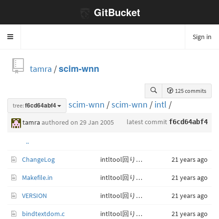
GitBucket
Sign in
Toggle
navigation
tamra
/
scim-wnn
125 commits
scim-wnn
/
scim-wnn
/
intl
/
tree:
f6cd64abf4
latest commit
tamra
authored
on 29 Jan 2005
f6cd64abf4
..
ChangeLog
intltool回りをアップデート。
21 years ago
Makefile.in
intltool回りをアップデート。
21 years ago
VERSION
intltool回りをアップデート。
21 years ago
bindtextdom.c
intltool回りをアップデート。
21 years ago